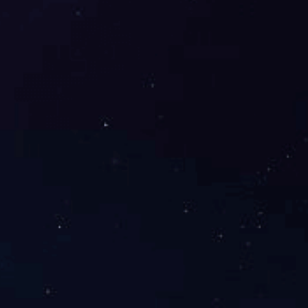
套酒店
红旗路(战备路~绕城高速)