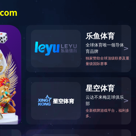
2023届湖南省半岛平台-半岛(中国)一站式服务平台 行业诚信服务精神文明示范企业
被市造价协会评为2023年度工程半岛平台-半岛(中国)一站式服务平台 优秀单位