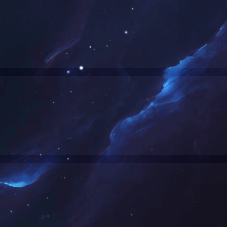
望城经开区2022年度造价中介服务机构考核评价第二名
1
2
3
4
5
6
)一站式服务平台
备案号：
湘ICP备2024042548号-1
技术支持：
竞网