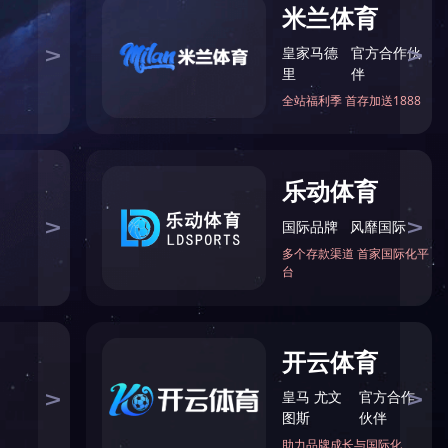
湖南省建设工程造价管理总站2022年工程半岛平台-半岛(中国)一站式服务平台 成果文件质量评价优秀
被浏阳市财政评审中心评为“2022年度半岛平台-半岛(中国)一站式服务平台 质量考核优秀”
智赢
蜂巢2.0
营业执照查询